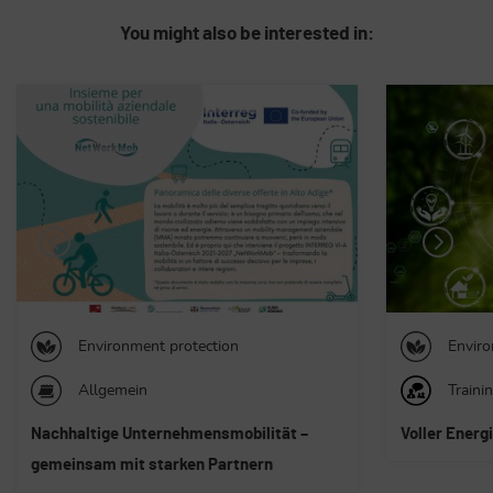
You might also be interested in:
Environment protection
Occupa
Neue Gesetz
Training
Strahlensch
Voller Energie