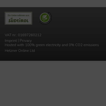
VAT nr.: 01697260212
Imprint
Privacy
Hosted with 100% green electricity and 0% CO2 emissions
Hetzner Online Ltd