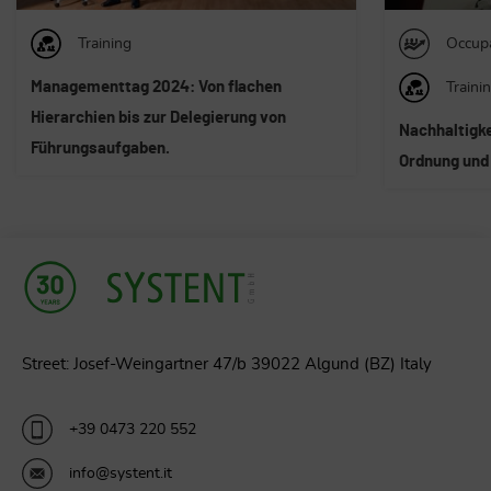
Occupational safety
Traini
Training
Allge
Nachhaltigkeit und ESG-Bericht sowie
Die Integrat
Ordnung und Struktur gegen Stress
Unternehmen
Street: Josef-Weingartner 47/b 39022 Algund (BZ) Italy
+39 0473 220 552
info@systent.it