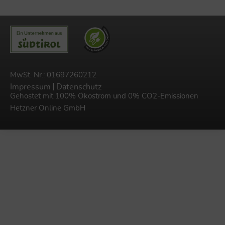
MwSt. Nr.: 01697260212
Impressum
Datenschutz
Gehostet mit 100% Ökostrom und 0% CO2-Emissionen
Hetzner Online GmbH