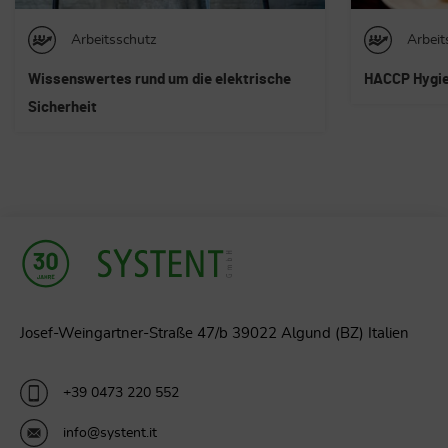
Arbeitsschutz
Allge
HACCP Hygienemanagement
Umwel
Nachhaltige
gemeinsam m
Josef-Weingartner-Straße 47/b 39022 Algund (BZ) Italien
+39 0473 220 552
info@systent.it