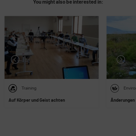
You might also be interested in:
Environment protection
Allge
Änderungen im Umweltrecht
S wie Spons