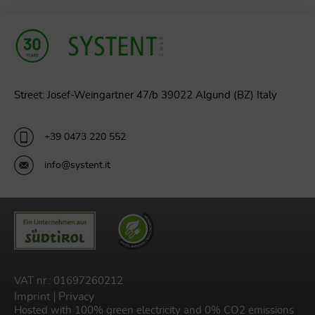
Street: Josef-Weingartner 47/b 39022 Algund (BZ) Italy
+39 0473 220 552
info@systent.it
VAT nr.: 01697260212
Imprint
Privacy
Hosted with 100% green electricity and 0% CO2 emissions