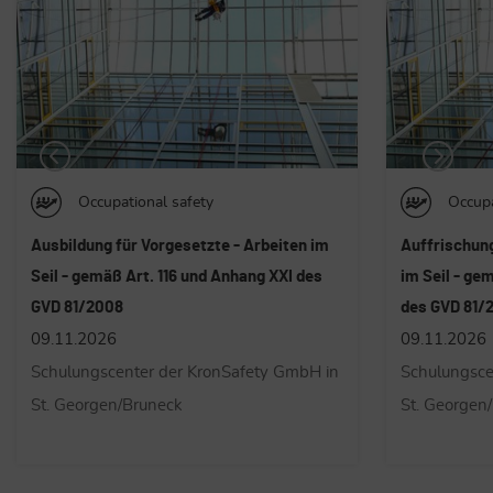
Occupational safety
Occupa
Auffrischung für Vorgesetzte - Arbeiten
Höhenarbeit 
im Seil - gemäß Art. 116 und Anhang XXI
inkl. Einwei
des GVD 81/2008
Art. 116 und
Basismodul 
09.11.2026
19 - 22.10.
Schulungscenter der KronSafety GmbH in
Schulungsce
St. Georgen/Bruneck
St. Georgen