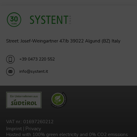
Street: Josef-Weingartner 47/b 39022 Algund (BZ) Italy
+39 0473 220 552
info@systent.it
VAT nr.: 01697260212
Imprint
Privacy
Hosted with 100% green electricity and 0% CO2 emissions