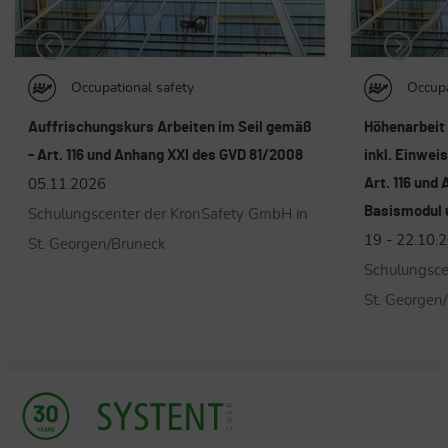
Occupational safety
Occupa
Höhenarbeit - Ausbildung Arbeiten im Seil
Weiterbildun
inkl. Einweisung in die PSA Kat. 3 - gemäß
Rolle im Unt
Art. 116 und Anhang XXI des GVD 81/2008;
G.v.D. 81/08
Basismodul und Modul A
Abkommen Nr
19 - 22.10.2026
19.11.2026
Schulungscenter der KronSafety GmbH in
Cusanus Aka
St. Georgen/Bruneck