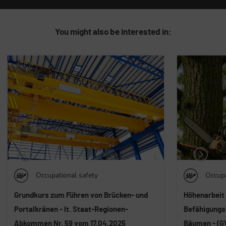
You might also be interested in:
Occupational safety
Occupa
Höhenarbeit auf Bäumen Baumsteigen -
Auffrischung
Befähigungskurs für Höhenarbeiten auf
im Seil - ge
Bäumen - (GVD 81/08, Anh.21) Basismodul
des GVD 81/