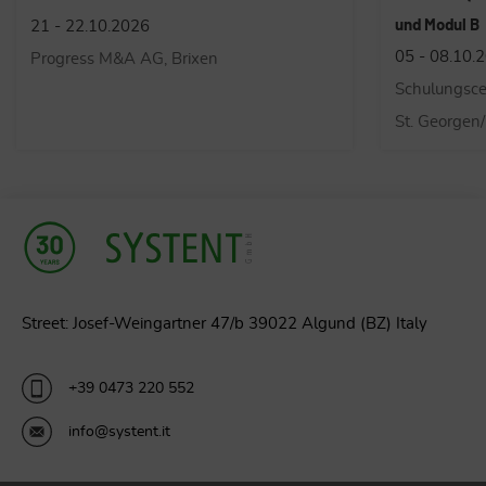
und Modul B
09.11.2026
05 - 08.10.2026
Schulungsce
Schulungscenter der KronSafety GmbH in
St. Georgen
St. Georgen/Bruneck
Street: Josef-Weingartner 47/b 39022 Algund (BZ) Italy
+39 0473 220 552
info@systent.it