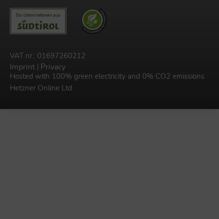
VAT nr.: 01697260212
Imprint
Privacy
Hosted with 100% green electricity and 0% CO2 emissions
Hetzner Online Ltd