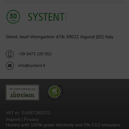
Street: Josef-Weingartner 47/b 39022 Algund (BZ) Italy
+39 0473 220 552
info@systent.it
VAT nr.: 01697260212
Imprint
Privacy
Hosted with 100% green electricity and 0% CO2 emissions