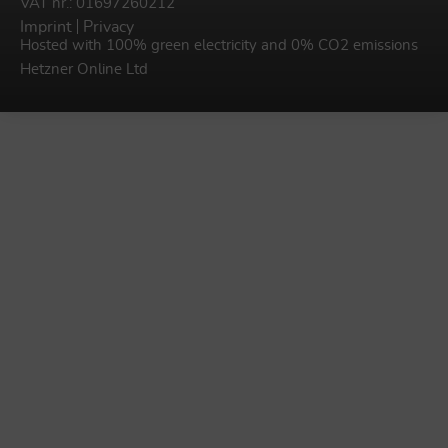
VAT nr.: 01697260212
Imprint
Privacy
Hosted with 100% green electricity and 0% CO2 emissions
Hetzner Online Ltd