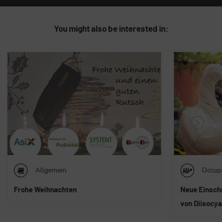
You might also be interested in:
Occupational safety
Allge
Neue Einschränkungen für die Verwendung
Vorstellung
von Diisocyanaten
AsiX 4.0