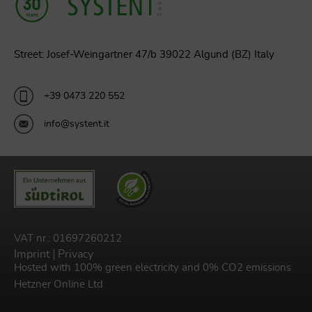
Street: Josef-Weingartner 47/b 39022 Algund (BZ) Italy
+39 0473 220 552
info@systent.it
VAT nr.: 01697260212
Imprint
Privacy
Hosted with 100% green electricity and 0% CO2 emissions
Hetzner Online Ltd