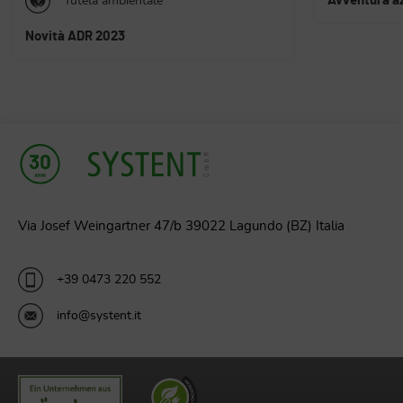
Avventura azienda (testo in DE)
Nuova certif
Regno Unito
Via Josef Weingartner 47/b 39022 Lagundo (BZ) Italia
+39 0473 220 552
info@systent.it