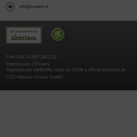
info@systent.it
Part. IVA: 01697260212
Impressum
Privacy
Ospitato con elettricità verde al 100% e 0% di emissioni di
CO2
Hetzner Online GmbH