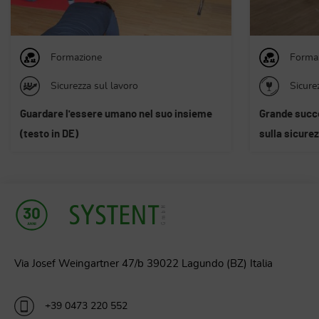
Formazione
Genera
Buon Natale 
Sicurezza dei prodotti
Grande successo per la prima conferenza
sulla sicurezza delle macchine
Via Josef Weingartner 47/b 39022 Lagundo (BZ) Italia
+39 0473 220 552