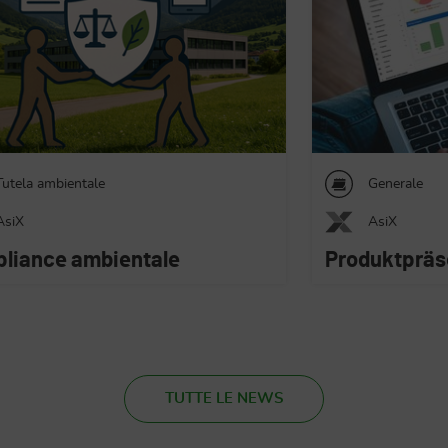
Generale
Consulenza o
Pronti per il
AsiX
uktpräsentation von AsiX
TUTTE LE NEWS