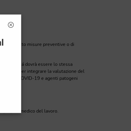
l
messe in atto misure preventive o di
stra societá dovrà essere lo stessa
trumento per integrare la valutazione del
zienda per COVID-19 e agenti patogeni
ili.
il proprio medico del lavoro.