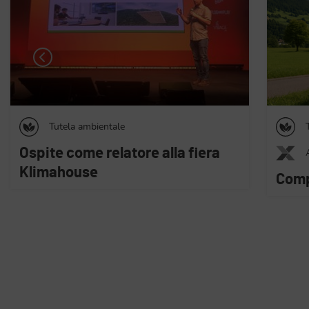
Tutela ambientale
AsiX
Compliance ambientale
Prod