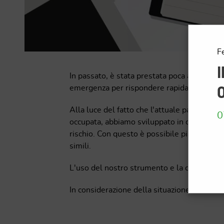
Fe
I
In passato, è stata prestata poca attenzion
emergenza per rispondere rapidamente e ma
0
Alla luce del fatto che l'attuale pandemia
0
occupata, abbiamo sviluppato in collaboraz
rischio. Con questo è possibile pianificar
simili.
L'uso del nostro strumento e la consulenza 
In considerazione della situazione attuale, 