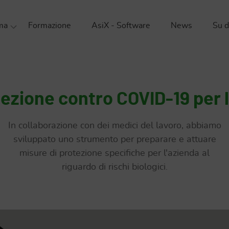
ma
Formazione
AsiX - Software
News
Su d
 organizzativa
sul lavoro
ientale
tezione contro COVID-19 per 
ei prodotti
In collaborazione con dei medici del lavoro, abbiamo
e
sviluppato uno strumento per preparare e attuare
misure di protezione specifiche per l'azienda al
riguardo di rischi biologici.