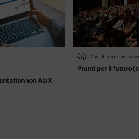
rganizzativa
Formazione
 futuro (testo in DE)
Managementtag 202
flachen Hierarchien 
Delegierung von
Führungsaufgaben.