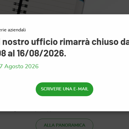
rie aziendali
l nostro ufficio rimarrà chiuso da
e sulla possibilità di un'epidemia grave, quindi non sono state 
ntenere operativa l’azienda in modo sicuro.
8 al 16/08/2026.
 di COVID-19 perseguiterà ancora per qualche settimana e la no
7 Agosto 2026
ione con i medici del lavoro dell’Ambulatorio ProSanitas uno s
e in modo concreto misure di protezione specifiche per la Sua a
SCRIVERE UNA E-MAIL
dei nostri esperti sono possibili tramite videoconferenza o sim
si consiglia una rapida applicazione, anche in consultazione con 
ALLA PANORAMICA