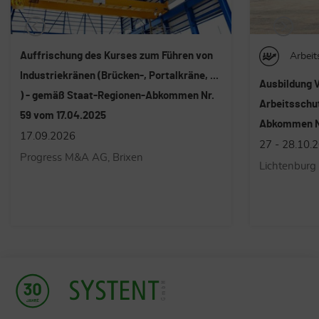
Arbeitsschutz
Arbeit
Ausbildung Vorgesetzte im Bereich
Auffrischung
Arbeitsschutz - lt. Staat-Regionen-
im Seil - ge
Abkommen Nr. 59 vom 17.04.2025
des GVD 81/
27 - 28.10.2026
09.11.2026
Lichtenburg Stiftung St. Elisabeth
Schulungsce
St. Georgen