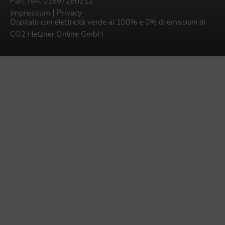
Part. IVA: 01697260212
Impressum
Privacy
Ospitato con elettricità verde al 100% e 0% di emissioni di
CO2
Hetzner Online GmbH