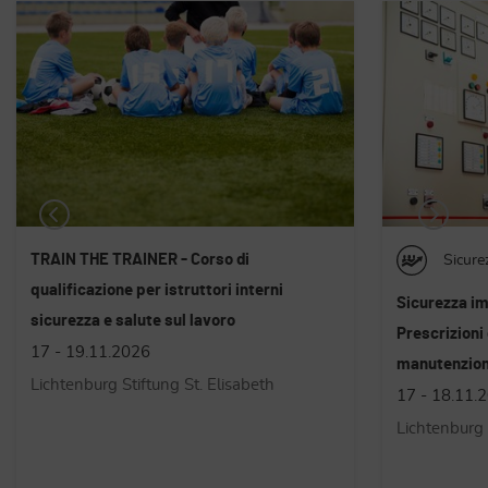
Sicurezza sul lavoro
Sicure
Sicurezza impianti a media tensione -
Formazione 
Prescrizioni di sicurezza, manovre e
e il loro ruo
manutenzione - sec. CEI 0-16 / CEI 78-17
per preposti 
81/08 e l'acc
17 - 18.11.2026
19.11.2026
Lichtenburg Stiftung St. Elisabeth
Cusanus Aka