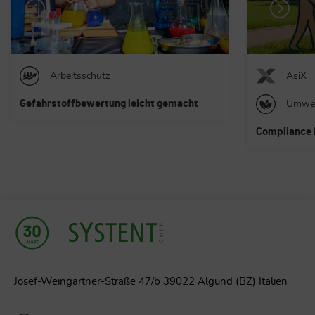
AsiX
Schul
Starke Unte
Umweltschutz
Menschen
Compliance im Umweltschutz
Josef-Weingartner-Straße 47/b 39022 Algund (BZ) Italien