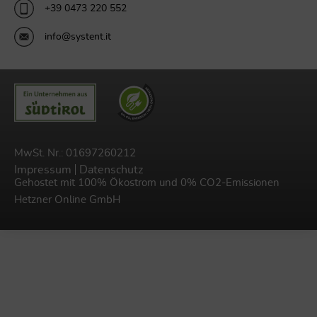
+39 0473 220 552
info@systent.it
MwSt. Nr.: 01697260212
Impressum
Datenschutz
Gehostet mit 100% Ökostrom und 0% CO2-Emissionen
Hetzner Online GmbH