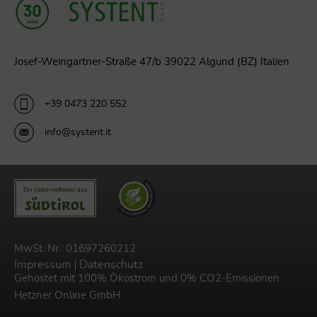
Josef-Weingartner-Straße 47/b 39022 Algund (BZ) Italien
+39 0473 220 552
info@systent.it
MwSt. Nr.: 01697260212
Impressum
Datenschutz
Gehostet mit 100% Ökostrom und 0% CO2-Emissionen
Hetzner Online GmbH