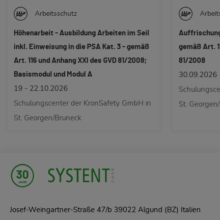
Arbeitsschutz
Arbeit
Auffrischungskurs Arbeiten im Seil -
Weiterbildun
gemäß Art. 116 und Anhang XXI des GVD
Rolle im Unt
81/2008
G.v.D. 81/08
Abkommen Nr
30.09.2026
24.09.2026
Schulungscenter der KronSafety GmbH in
Lichtenburg 
St. Georgen/Bruneck
Josef-Weingartner-Straße 47/b 39022 Algund (BZ) Italien