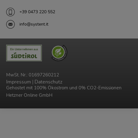
+39 0473 220 552
info@systent.it
MwSt. Nr.: 01697260212
Impressum
Datenschutz
Gehostet mit 100% Ökostrom und 0% CO2-Emissionen
Hetzner Online GmbH