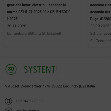
accesso e posizionamento mediante Funi -
nel settore d
secondo Art 116 e dall'allegato XXI del
sensi dell´ar
D.lgs. 81/2008
´accordo dell
30.09.2026
15 - 20.10.
Schulungscenter der KronSafety GmbH in
Vereinshaus
St. Georgen/Bruneck
Thalguterha
Via Josef Weingartner 47/b 39022 Lagundo (BZ) Italia
+39 0473 220 552
info@systent.it