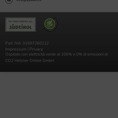
Part. IVA: 01697260212
Impressum
Privacy
Ospitato con elettricità verde al 100% e 0% di emissioni di
CO2
Hetzner Online GmbH