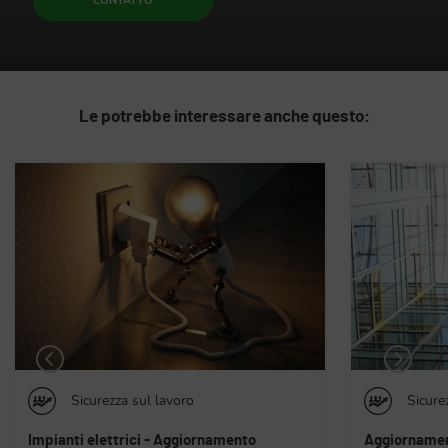
CONTATTO
Le potrebbe interessare anche questo:
Sicurezza sul lavoro
Sicure
Aggiornamento per addetti ai sistemi di
Formazione pe