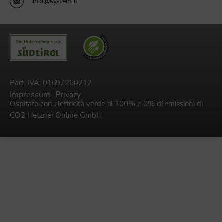
info@systent.it
Part. IVA: 01697260212
Impressum
Privacy
Ospitato con elettricità verde al 100% e 0% di emissioni di
CO2
Hetzner Online GmbH