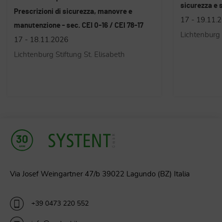
sicurezza e salute sul lavoro
carroponte e
17 - 19.11.2026
a cavo/radi
Lichtenburg Stiftung St. Elisabeth
all'Accordo S
21 - 22.10.
Progress M&
Via Josef Weingartner 47/b 39022 Lagundo (BZ) Italia
+39 0473 220 552