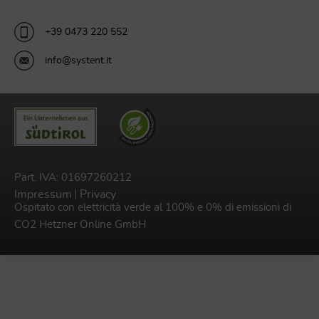
+39 0473 220 552
info@systent.it
Part. IVA: 01697260212
Impressum
Privacy
Ospitato con elettricità verde al 100% e 0% di emissioni di
CO2
Hetzner Online GmbH