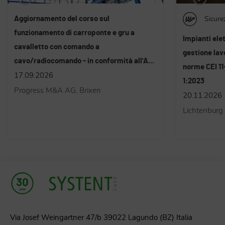
Sicurezza sul lavoro
Sicure
Impianti elettrici - Aggiornamento
Impianti elet
gestione lavori elettrici - secondo le
sulla gestion
norme CEI 11-27:2025-10 e CEI EN 50110-
le norme CEI
1:2023
1:2023
20.11.2026
10 - 11.11.
Lichtenburg Stiftung St. Elisabeth
Lichtenburg 
Via Josef Weingartner 47/b 39022 Lagundo (BZ) Italia